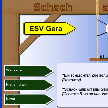
Startseite
"Ein schlechter Zug egali
(Horowitz)
Hier sind wir!
"Schach wird mit dem Geis
(Georges Renaud und Vic
News