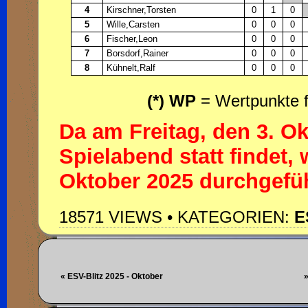
4
Kirschner,Torsten
0
1
0
5
Wille,Carsten
0
0
0
6
Fischer,Leon
0
0
0
7
Borsdorf,Rainer
0
0
0
8
Kühnelt,Ralf
0
0
0
(*) WP
= Wertpunkte f
Da am Freitag, den 3. Ok
Spielabend statt findet,
Oktober 2025 durchgefüh
18571 VIEWS • KATEGORIEN:
E
« ESV-Blitz 2025 - Oktober
»