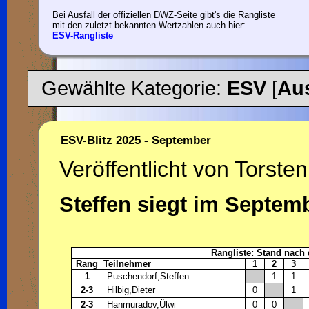
Bei Ausfall der offiziellen DWZ-Seite gibt's die Rangliste
mit den zuletzt bekannten Wertzahlen auch hier:
ESV-Rangliste
Gewählte Kategorie:
ESV
[
Au
ESV-Blitz 2025 - September
Veröffentlicht von Torsten
Steffen siegt im Septem
Rangliste: Stand nach
Rang
Teilnehmer
1
2
3
1
Puschendorf,Steffen
1
1
2-3
Hilbig,Dieter
0
1
2-3
Hanmuradov,Ülwi
0
0