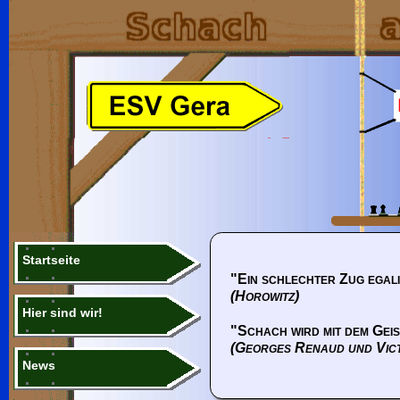
Startseite
"Ein schlechter Zug egali
(Horowitz)
Hier sind wir!
"Schach wird mit dem Geis
(Georges Renaud und Vic
News