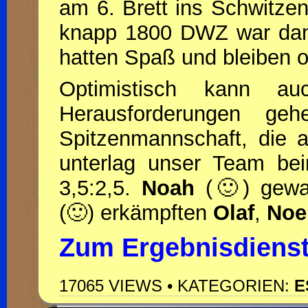
am 6. Brett ins Schwitzen
knapp 1800 DWZ war dan
hatten Spaß und bleiben o
Optimistisch kann 
Herausforderungen geh
Spitzenmannschaft, die a
unterlag unser Team be
3,5:2,5.
Noah
(
🙂
)
gewan
(
🙂
)
erkämpften
Olaf
,
Noe
Zum Ergebnisdiens
17065 VIEWS • KATEGORIEN:
E