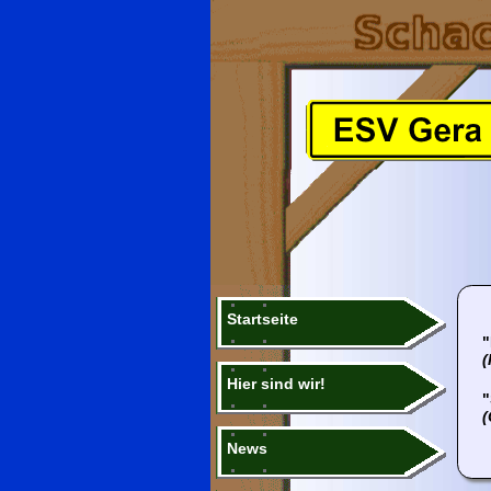
Startseite
"
(
Hier sind wir!
"
(
News