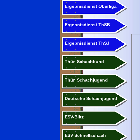
Ergebnisdienst Oberliga
Ergebnisdienst ThSB
Ergebnisdienst ThSJ
Thür. Schachbund
Thür. Schachjugend
Deutsche Schachjugend
ESV-Blitz
ESV-Schnellschach