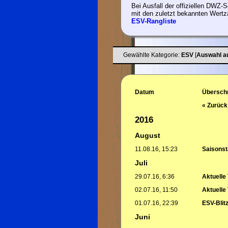
Bei Ausfall der offiziellen DWZ-Se
mit den zuletzt bekannten Wertz
ESV-Rangliste
Gewählte Kategorie:
ESV
[
Auswahl a
Datum
Überschr
« Zurück
2016
August
11.08.16, 15:23
Saisonst
Juli
29.07.16, 6:36
Aktuelle
02.07.16, 11:50
Aktuelle
01.07.16, 22:39
ESV-Blitz
Juni