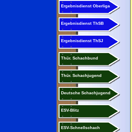
Ergebnisdienst Oberliga
Ergebnisdienst ThSB
Ergebnisdienst ThSJ
Thür. Schachbund
Thür. Schachjugend
Deutsche Schachjugend
ESV-Blitz
ESV-Schnellschach