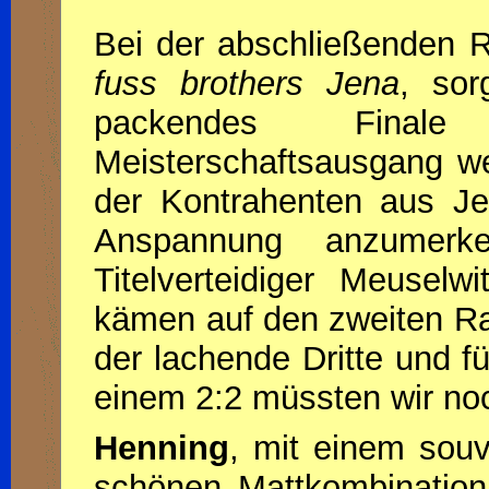
Bei der abschließenden 
fuss brothers Jena
, sor
packendes Fina
Meisterschaftsausgang we
der Kontrahenten aus J
Anspannung anzumerk
Titelverteidiger Meuselw
kämen auf den zweiten Ran
der lachende Dritte und f
einem 2:2 müssten wir no
Henning
, mit einem sou
schönen Mattkombination s