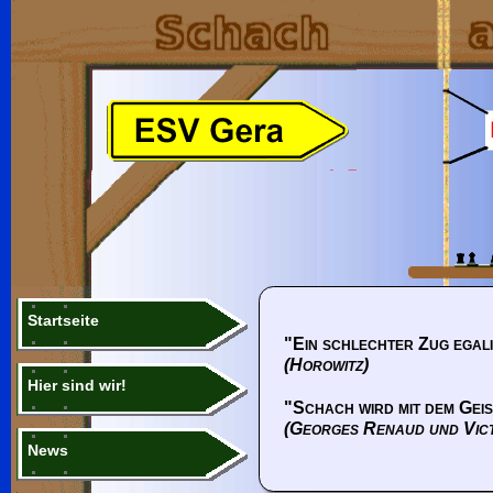
Startseite
"Ein schlechter Zug egali
(Horowitz)
Hier sind wir!
"Schach wird mit dem Geis
(Georges Renaud und Vic
News