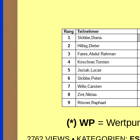
Rang
Teilnehmer
1
Skibbe,Diana
2
Hilbig,Dieter
3
Fares,Abdul Rahman
4
Kirschner,Torsten
5
Jeziak,Lucas
6
Skibbe,Peter
7
Wille,Carsten
8
Zint,Niklas
9
Rösner,Raphael
(*) WP
= Wertpun
2762 VIEWS • KATEGORIEN:
ES