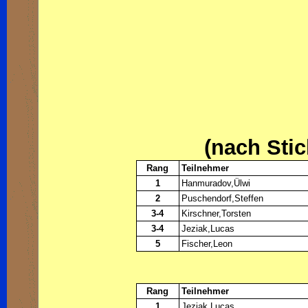
(nach Sti
Rang
Teilnehmer
1
Hanmuradov,Ülwi
2
Puschendorf,Steffen
3-4
Kirschner,Torsten
3-4
Jeziak,Lucas
5
Fischer,Leon
Rang
Teilnehmer
1
Jeziak,Lucas