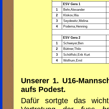
ESV Gera 1
1
Behr,Alexander
2
Klokov,Illia
3
Seydewitz,Melina
4
Podema,Henning
ESV Gera 2
1
Schweyer,Ben
2
Büttner,Thilo
3
Schöffski,Erik Kurt
4
Wolfrum,Emil
Unserer 1. U16-Mannsch
aufs Podest.
Dafür sortgte das wich