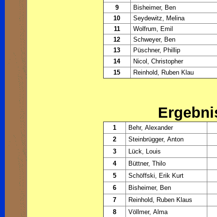
9
Bisheimer, Ben
10
Seydewitz, Melina
11
Wolfrum, Emil
12
Schweyer, Ben
13
Püschner, Phillip
14
Nicol, Christopher
15
Reinhold, Ruben Klau
Ergebni
1
Behr, Alexander
2
Steinbrügger, Anton
3
Lück, Louis
4
Büttner, Thilo
5
Schöffski, Erik Kurt
6
Bisheimer, Ben
7
Reinhold, Ruben Klaus
8
Völlmer, Alma