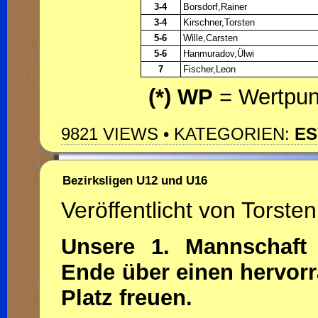
3-4
Borsdorf,Rainer
3-4
Kirschner,Torsten
5-6
Wille,Carsten
5-6
Hanmuradov,Ülwi
7
Fischer,Leon
(*) WP
= Wertpun
9821 VIEWS • KATEGORIEN:
ES
Bezirksligen U12 und U16
Veröffentlicht von Torsten
Unsere 1. Mannschaft
Ende über einen hervorr
Platz freuen.