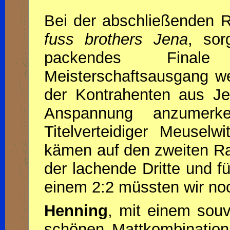
Bei der abschließenden 
fuss brothers Jena
, sor
packendes Fina
Meisterschaftsausgang we
der Kontrahenten aus J
Anspannung anzumerk
Titelverteidiger Meuselw
kämen auf den zweiten Ran
der lachende Dritte und f
einem 2:2 müssten wir no
Henning
, mit einem sou
schönen Mattkombination s