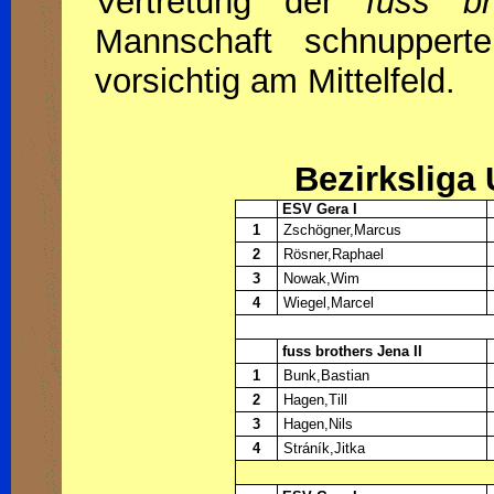
Vertretung der
fuss b
Mannschaft schnuppert
vorsichtig am Mittelfeld.
Bezirksliga
ESV Gera I
1
Zschögner,Marcus
2
Rösner,Raphael
3
Nowak,Wim
4
Wiegel,Marcel
fuss brothers Jena II
1
Bunk,Bastian
2
Hagen,Till
3
Hagen,Nils
4
Stráník,Jitka