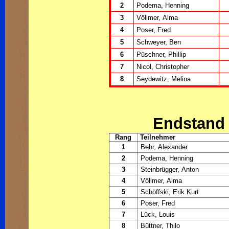
2
Podema, Henning
3
Völlmer, Alma
4
Poser, Fred
5
Schweyer, Ben
6
Püschner, Phillip
7
Nicol, Christopher
8
Seydewitz, Melina
Endstand 
Rang
Teilnehmer
1
Behr, Alexander
2
Podema, Henning
3
Steinbrügger, Anton
4
Völlmer, Alma
5
Schöffski, Erik Kurt
6
Poser, Fred
7
Lück, Louis
8
Büttner, Thilo