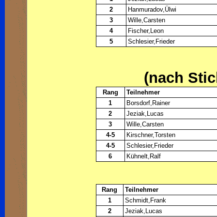
2
Hanmuradov,Ülwi
3
Wille,Carsten
4
Fischer,Leon
5
Schlesier,Frieder
(nach Sti
Rang
Teilnehmer
1
Borsdorf,Rainer
2
Jeziak,Lucas
3
Wille,Carsten
4-5
Kirschner,Torsten
4-5
Schlesier,Frieder
6
Kühnelt,Ralf
Rang
Teilnehmer
1
Schmidt,Frank
2
Jeziak,Lucas