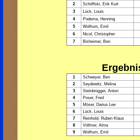
2
Schöffski, Erik Kurt
3
Lück, Louis
4
Podema, Henning
5
Wolfrum, Emil
6
Nicol, Christopher
7
Bisheimer, Ben
Ergebni
1
Schweyer, Ben
2
Seydewitz, Melina
3
Steinbrügger, Anton
4
Poser, Fred
5
Möser, Darius Lee
6
Lück, Louis
7
Reinhold, Ruben Klaus
8
Völlmer, Alma
9
Wolfrum, Emil