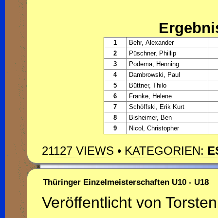
Ergebni
1
Behr, Alexander
2
Püschner, Phillip
3
Podema, Henning
4
Dambrowski, Paul
5
Büttner, Thilo
6
Franke, Helene
7
Schöffski, Erik Kurt
8
Bisheimer, Ben
9
Nicol, Christopher
21127 VIEWS • KATEGORIEN:
E
Thüringer Einzelmeisterschaften U10 - U18
Veröffentlicht von Torsten