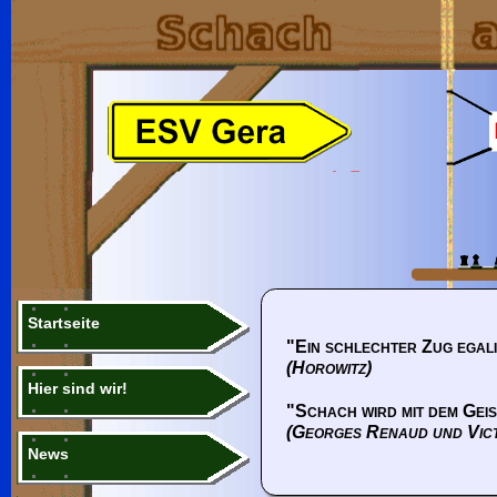
Startseite
"Ein schlechter Zug egali
(Horowitz)
Hier sind wir!
"Schach wird mit dem Geis
(Georges Renaud und Vic
News