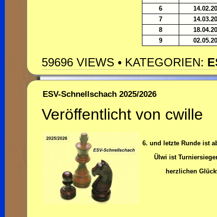
6
14.02.2
7
14.03.2
8
18.04.2
9
02.05.2
59696 VIEWS • KATEGORIEN:
E
ESV-Schnellschach 2025/2026
Veröffentlicht von cwille
6. und letzte Runde ist 
Ülwi ist Turniersiege
herzlichen Glüc