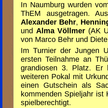
In Naumburg wurden vom 9
ThEM ausgetragen. Aus
Alexander Behr
,
Hennin
und
Alma Völlmer
(AK U1
von Marco Behr und Dieter
Im Turnier der Jungen 
ersten Teilnahme an Thür
grandiosen 3. Platz. E
weiteren Pokal mit Urkun
einen Gutschein als Sa
kommenden Spieljahr ist H
spielberechtigt.