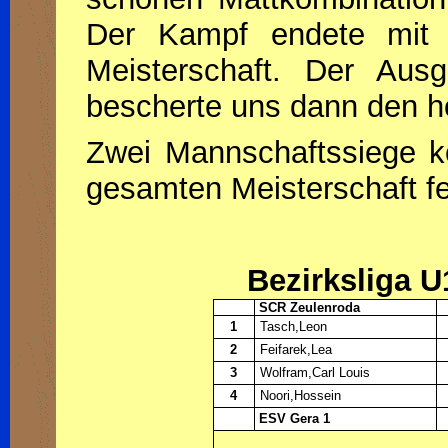
Der Kampf endete mit 
Meisterschaft. Der Aus
bescherte uns dann den ho
Zwei Mannschaftssiege k
gesamten Meisterschaft fe
Bezirksliga U
SCR Zeulenroda
1
Tasch,Leon
2
Feifarek,Lea
3
Wolfram,Carl Louis
4
Noori,Hossein
ESV Gera 1