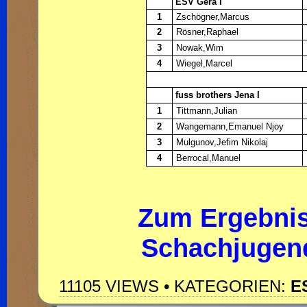
ESV Gera I
1
Zschögner,Marcus
2
Rösner,Raphael
3
Nowak,Wim
4
Wiegel,Marcel
fuss brothers Jena I
1
Tittmann,Julian
2
Wangemann,Emanuel Njoy
3
Mulgunov,Jefim Nikolaj
4
Berrocal,Manuel
Zum Ergebnis
Schachjugend
11105 VIEWS • KATEGORIEN:
E